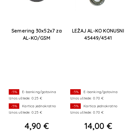
Semering 30x52x7 za
LEŽAJ AL-KO KONUSNI
AL-KO/GSM
45449/4541
1
-5%
E-banking/gotovina
-5%
E-banking/gotovina
Iznos uštede: 0.25 €
Iznos uštede: 0.70 €
I
-5%
Kartica jednokratno
-5%
Kartica jednokratno
Iznos uštede: 0.25 €
Iznos uštede: 0.70 €
I
4,90 €
14,00 €