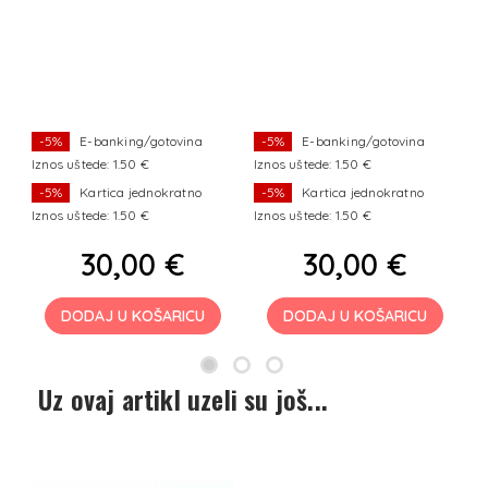
-5%
E-banking/gotovina
-5%
E-banking/gotovina
Iznos uštede: 1.50 €
Iznos uštede: 1.50 €
Iz
-5%
Kartica jednokratno
-5%
Kartica jednokratno
Iznos uštede: 1.50 €
Iznos uštede: 1.50 €
Iz
30,00 €
30,00 €
DODAJ U KOŠARICU
DODAJ U KOŠARICU
Uz ovaj artikl uzeli su još...