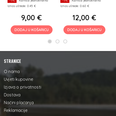
-5%
Kartica jednokratno
-5%
Kartica jednokratno
Iznos uštede: 0.45 €
Iznos uštede: 0.60 €
Iz
9,00 €
12,00 €
DODAJ U KOŠARICU
DODAJ U KOŠARICU
STRANICE
O nama
Uvjeti kupovine
Izjava o privatnosti
Dostava
Načini plaćanja
Reklamacije