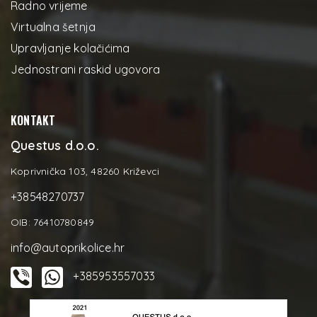
Radno vrijeme
Virtualna šetnja
Upravljanje kolačićima
Jednostrani raskid ugovora
KONTAKT
Questus d.o.o.
Koprivnička 103, 48260 Križevci
+38548270737
OIB: 76410780849
info@autoprikolice.hr
+385953557033