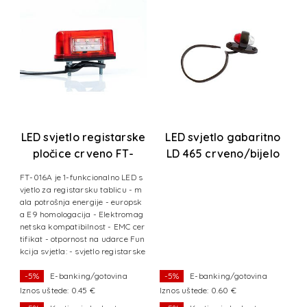
LED svjetlo registarske
LED svjetlo gabaritno
pločice crveno FT-
LD 465 crveno/bijelo
016A+kabel
FT-016A je 1-funkcionalno LED s
vjetlo za registarsku tablicu - m
ala potrošnja energije - europsk
a E9 homologacija - Elektromag
netska kompatibilnost - EMC cer
tifikat - otpornost na udarce Fun
kcija svjetla: - svjetlo registarske
tablice
-5%
E-banking/gotovina
-5%
E-banking/gotovina
Iznos uštede: 0.45 €
Iznos uštede: 0.60 €
Iz