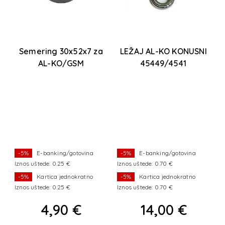
Semering 30x52x7 za
LEŽAJ AL-KO KONUSNI
AL-KO/GSM
45449/4541
1
-5%
E-banking/gotovina
-5%
E-banking/gotovina
Iznos uštede: 0.25 €
Iznos uštede: 0.70 €
I
-5%
Kartica jednokratno
-5%
Kartica jednokratno
Iznos uštede: 0.25 €
Iznos uštede: 0.70 €
I
4,90 €
14,00 €