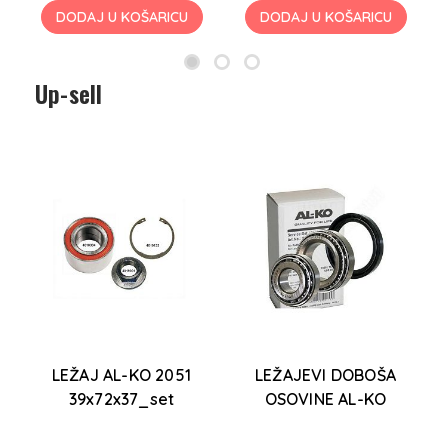
DODAJ U KOŠARICU
DODAJ U KOŠARICU
Up-sell
LEŽAJ AL-KO 2051
LEŽAJEVI DOBOŠA
39x72x37_set
OSOVINE AL-KO
1636/1637 SET 43
1
original