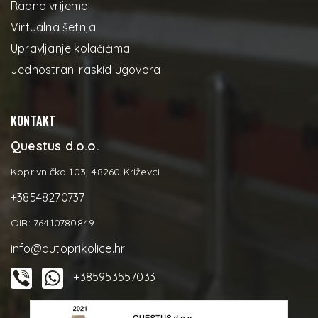
Radno vrijeme
Virtualna šetnja
Upravljanje kolačićima
Jednostrani raskid ugovora
KONTAKT
Questus d.o.o.
Koprivnička 103, 48260 Križevci
+38548270737
OIB: 76410780849
info@autoprikolice.hr
+385953557033