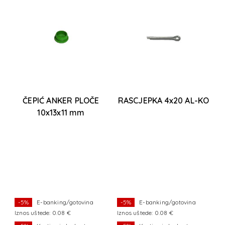
ČEPIĆ ANKER PLOČE
RASCJEPKA 4x20 AL-KO
10x13x11 mm
-5%
E-banking/gotovina
-5%
E-banking/gotovina
Iznos uštede: 0.08 €
Iznos uštede: 0.08 €
I