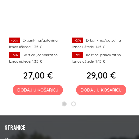
5
-5%
E-banking/gotovina
-5%
E-banking/gotovina
Iznos uštede: 1.35 €
Iznos uštede: 1.45 €
Iz
-5%
Kartica jednokratno
-5%
Kartica jednokratno
Iznos uštede: 1.35 €
Iznos uštede: 1.45 €
Iz
27,00 €
29,00 €
DODAJ U KOŠARICU
DODAJ U KOŠARICU
STRANICE