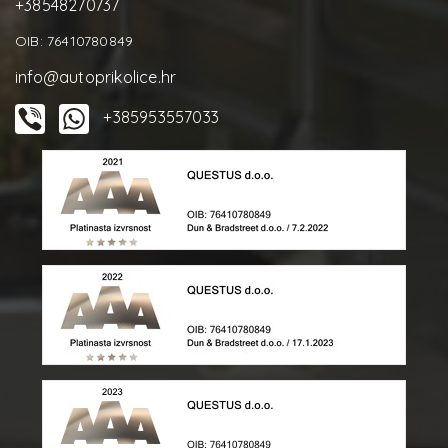
+38548270737
OIB: 76410780849
info@autoprikolice.hr
+385953557033