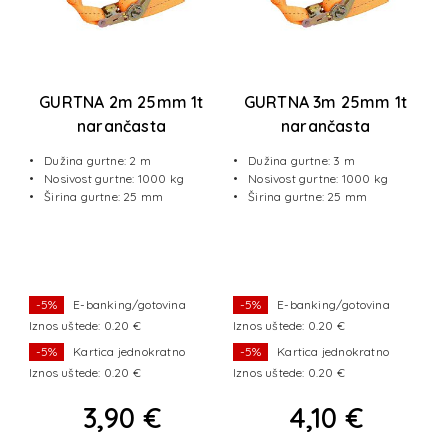
t
GURTNA 2m 25mm 1t
GURTNA 3m 25mm 1t
narančasta
narančasta
Dužina gurtne: 2 m
Dužina gurtne: 3 m
Nosivost gurtne: 1000 kg
Nosivost gurtne: 1000 kg
Širina gurtne: 25 mm
Širina gurtne: 25 mm
-5%
E-banking/gotovina
-5%
E-banking/gotovina
Iznos uštede: 0.20 €
Iznos uštede: 0.20 €
I
-5%
Kartica jednokratno
-5%
Kartica jednokratno
Iznos uštede: 0.20 €
Iznos uštede: 0.20 €
I
3,90 €
4,10 €