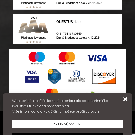
Web koristi kolačiće kako bi se osiguralo bolje korisničko
iskustvo i funkcionalnost stranica.
Više informacija o kolačićima možete pročitati ovdje
Sve cijene iskazane su u eurima i uključuju PDV. Trudimo se dati
PRIHVAĆAM SVE
što bolji i točniji opis i sliku. Unatoč tome, ne možemo
garantirati da su svi navedeni podaci i slike u potpunosti točni.
Ne odgovaramo za eventualne pogreške nastale u opisu