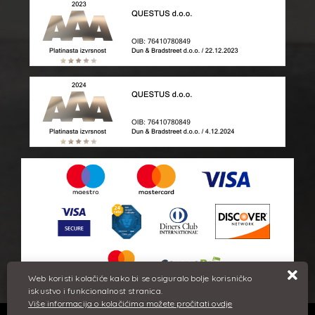
Web koristi kolačiće kako bi se osiguralo bolje korisničko
iskustvo i funkcionalnost stranica.
Više informacija o kolačićima možete pročitati ovdje