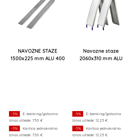
NAVOZNE STAZE
Navozne staze
0
1500x225 mm ALU 400
2060x310 mm ALU
kg
preklopne 680 kg
-5%
E-banking/gotovina
-5%
E-banking/gotovina
Iznos uštede: 7.50 €
Iznos uštede: 12.25 €
I
-5%
Kartica jednokratno
-5%
Kartica jednokratno
Iznos uštede: 7.50 €
Iznos uštede: 12.25 €
I