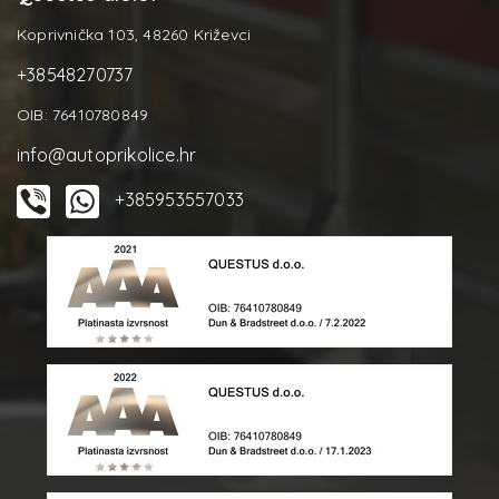
Koprivnička 103, 48260 Križevci
+38548270737
OIB: 76410780849
info@autoprikolice.hr
+385953557033