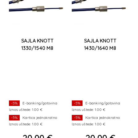
2
SAJLA KNOTT
SAJLA KNOTT
1330/1540 M8
1430/1640 M8
-5%
E-banking/gotovina
-5%
E-banking/gotovina
Iznos uštede: 1.00 €
Iznos uštede: 1.00 €
Iz
-5%
Kartica jednokratno
-5%
Kartica jednokratno
Iznos uštede: 1.00 €
Iznos uštede: 1.00 €
Iz
20,00 €
20,00 €