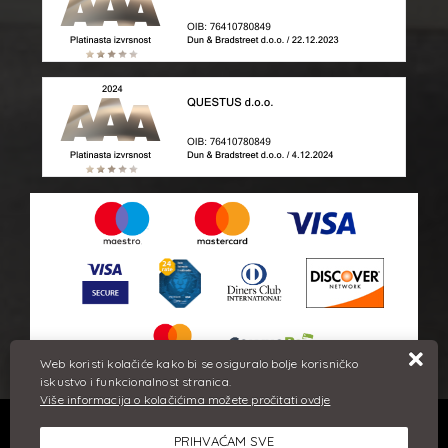
Web koristi kolačiće kako bi se osiguralo bolje korisničko
iskustvo i funkcionalnost stranica.
Više informacija o kolačićima možete pročitati ovdje
Sve cijene iskazane su u eurima i uključuju PDV. Trudimo se dati
PRIHVAĆAM SVE
što bolji i točniji opis i sliku. Unatoč tome, ne možemo