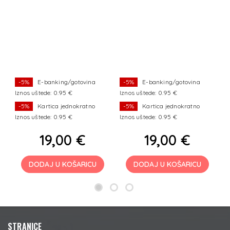
-5%
E-banking/gotovina
-5%
E-banking/gotovina
Iznos uštede: 0.95 €
Iznos uštede: 0.95 €
Iz
-5%
Kartica jednokratno
-5%
Kartica jednokratno
Iznos uštede: 0.95 €
Iznos uštede: 0.95 €
Iz
19,00 €
19,00 €
DODAJ U KOŠARICU
DODAJ U KOŠARICU
STRANICE