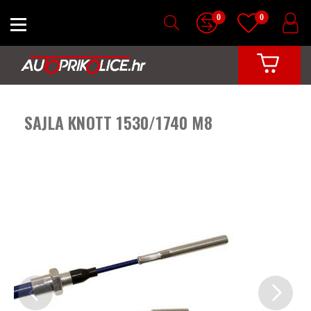
0
0
SAJLA KNOTT 1530/1740 M8
Previous
Next