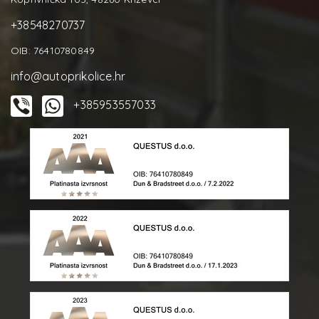
+38548270737
OIB: 76410780849
info@autoprikolice.hr
+385953557033