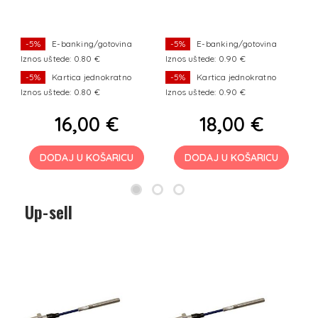
-5%
E-banking/gotovina
-5%
E-banking/gotovina
Iznos uštede: 0.80 €
Iznos uštede: 0.90 €
I
-5%
Kartica jednokratno
-5%
Kartica jednokratno
Iznos uštede: 0.80 €
Iznos uštede: 0.90 €
I
16,00 €
18,00 €
DODAJ U KOŠARICU
DODAJ U KOŠARICU
Up-sell