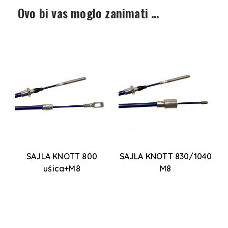
Ovo bi vas moglo zanimati …
SAJLA KNOTT 800
SAJLA KNOTT 830/1040
S
AL
ušica+M8
M8
1