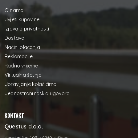
O nama
Uvjeti kupovine
Izjava o privatnosti
Dostava
Načini plaćanja
Reklamacije
Radno vrijeme
Virtualna šetnja
Upravljanje kolačićima
Jednostrani raskid ugovora
KONTAKT
Questus d.o.o.
Koprivnička 103, 48260 Križevci