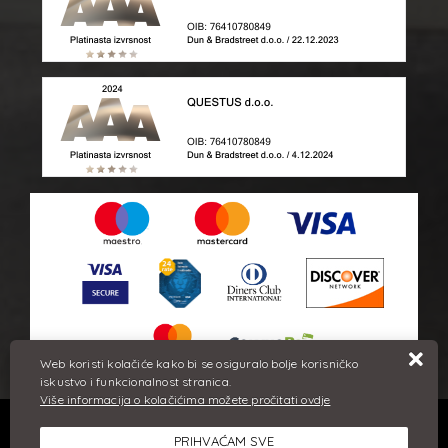
Web koristi kolačiće kako bi se osiguralo bolje korisničko
iskustvo i funkcionalnost stranica.
Više informacija o kolačićima možete pročitati ovdje
Sve cijene iskazane su u eurima i uključuju PDV. Trudimo se dati
PRIHVAĆAM SVE
što bolji i točniji opis i sliku. Unatoč tome, ne možemo