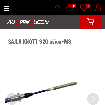
0
0
SAJLA KNOTT 920 ušica+M8
Previous
Next