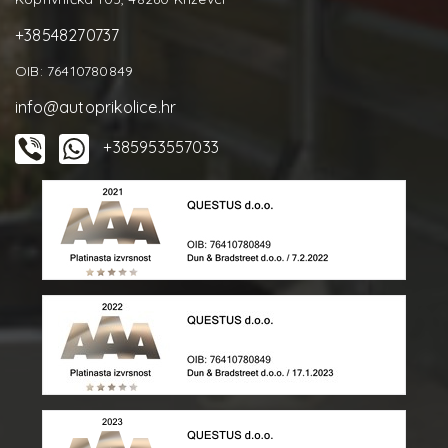
+38548270737
OIB: 76410780849
info@autoprikolice.hr
+385953557033