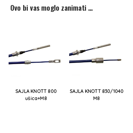
Ovo bi vas moglo zanimati …
SAJLA KNOTT 800
SAJLA KNOTT 830/1040
AL
ušica+M8
M8
1