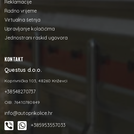
Reklamacije
Radno vrijeme
Virtualna šetnja
Upravljanje kolačićima
Jednostrani raskid ugovora
KONTAKT
Questus d.o.o.
Koprivnička 103, 48260 Križevci
+38548270737
OIB: 76410780849
info@autoprikolice.hr
+385953557033