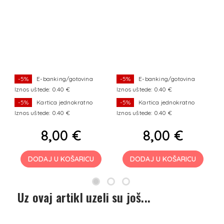
-5%
E-banking/gotovina
-5%
E-banking/gotovina
Iznos uštede: 0.40 €
Iznos uštede: 0.40 €
Iz
-5%
Kartica jednokratno
-5%
Kartica jednokratno
Iznos uštede: 0.40 €
Iznos uštede: 0.40 €
Iz
8,00 €
8,00 €
DODAJ U KOŠARICU
DODAJ U KOŠARICU
Uz ovaj artikl uzeli su još...