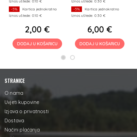
Iznos uštede: 0.10 €
Iznos uštede: 0.30 €
I
-5%
Kartica jednokratno
-5%
Kartica jednokratno
Iznos uštede: 0.10 €
Iznos uštede: 0.30 €
I
2,00 €
6,00 €
DODAJ U KOŠARICU
DODAJ U KOŠARICU
STRANICE
O nama
Uvjeti kupovine
Izjava o privatnosti
Dostava
Načini plaćanja