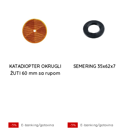
KATADIOPTER OKRUGLI
SEMERING 35x62x7
ŽUTI 60 mm sa rupom
 9
R
8
-5%
E-banking/gotovina
-5%
E-banking/gotovina