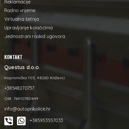
Reklamacije
Radno vrijeme
Virtualna šetnja
Upravljanje kolačićima
Jednostrani raskid ugovora
KONTAKT
Questus d.o.o.
Koprivnička 103, 48260 Križevci
+38548270737
OIB: 76410780849
info@autoprikolice.hr
+385953557033