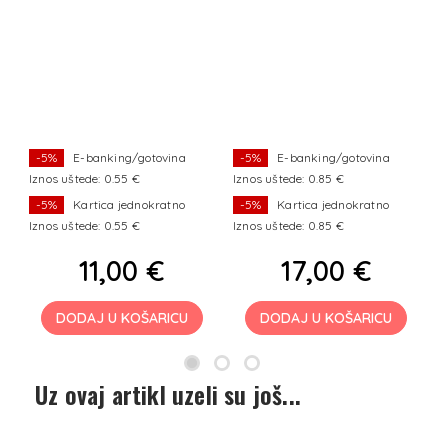
-5%
E-banking/gotovina
-5%
E-banking/gotovina
Iznos uštede: 0.55 €
Iznos uštede: 0.85 €
Iz
-5%
Kartica jednokratno
-5%
Kartica jednokratno
Iznos uštede: 0.55 €
Iznos uštede: 0.85 €
Iz
11,00 €
17,00 €
DODAJ U KOŠARICU
DODAJ U KOŠARICU
Uz ovaj artikl uzeli su još...