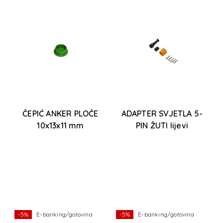
0
ČEPIĆ ANKER PLOČE
ADAPTER SVJETLA 5-
10x13x11 mm
PIN ŽUTI lijevi
-5%
E-banking/gotovina
-5%
E-banking/gotovina