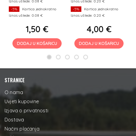
Iznos uštede: 0.08 €
Iznos uštede: 0.20 €
Iz
-5%
Kartica jednokratno
-5%
Kartica jednokratno
Iznos uštede: 0.08 €
Iznos uštede: 0.20 €
Iz
1,50 €
4,00 €
DODAJ U KOŠARICU
DODAJ U KOŠARICU
STRANICE
O nama
Uvjeti kupovine
Izjava o privatnosti
Dostava
Načini plaćanja