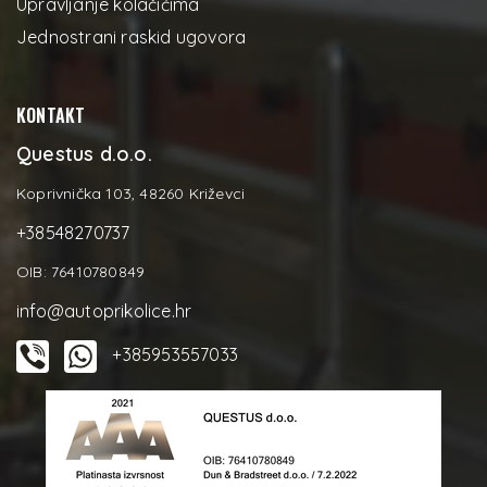
Upravljanje kolačićima
Jednostrani raskid ugovora
KONTAKT
Questus d.o.o.
Koprivnička 103, 48260 Križevci
+38548270737
OIB: 76410780849
info@autoprikolice.hr
+385953557033