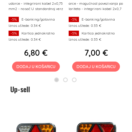
r
udarce - integrirani kabel 2x0,75
arce - mogućnost povezivanja po
je
mm2 - nosač U standardnoj verz
lariteta - integrirani kabel 2x0,7
iji svjetlo
5 mm
-5%
E-banking/gotovina
-5%
E-banking/gotovina
Iznos uštede: 0.34 €
Iznos uštede: 0.35 €
I
-5%
Kartica jednokratno
-5%
Kartica jednokratno
Iznos uštede: 0.34 €
Iznos uštede: 0.35 €
I
6,80 €
7,00 €
DODAJ U KOŠARICU
DODAJ U KOŠARICU
Up-sell