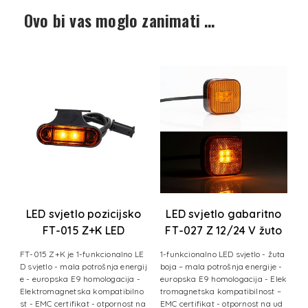
Ovo bi vas moglo zanimati …
T-
LED svjetlo pozicijsko
LED svjetlo gabaritno
V
FT-015 Z+K LED
FT-027 Z 12/24 V žuto
žuto+gornji
tl
FT-015 Z+K je 1-funkcionalno LE
1-funkcionalno LED svjetlo - žuta
nosač+kabel
-
D svjetlo - mala potrošnja energij
boja – mala potrošnja energije -
vj
e - europska E9 homologacija -
europska E9 homologacija - Elek
 -
Elektromagnetska kompatibilno
tromagnetska kompatibilnost –
 z
st - EMC certifikat - otpornost na
EMC certifikat - otpornost na ud