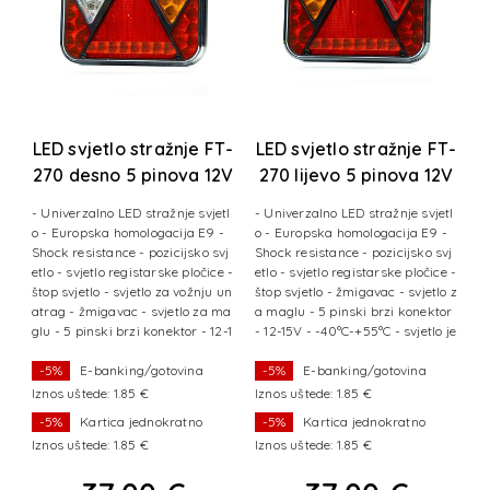
T-
LED svjetlo stražnje FT-
LED svjetlo stražnje FT-
270 desno 5 pinova 12V
270 lijevo 5 pinova 12V
m
o
- Univerzalno LED stražnje svjetl
- Univerzalno LED stražnje svjetl
L
n
o - Europska homologacija E9 -
o - Europska homologacija E9 -
šn
po
Shock resistance - pozicijsko svj
Shock resistance - pozicijsko svj
o
ri
etlo - svjetlo registarske pločice -
etlo - svjetlo registarske pločice -
r
il
štop svjetlo - svjetlo za vožnju un
štop svjetlo - žmigavac - svjetlo z
d
ki
atrag - žmigavac - svjetlo za ma
a maglu - 5 pinski brzi konektor
o
ra
glu - 5 pinski brzi konektor - 12-1
- 12-15V - -40°C-+55°C - svjetlo je
3
5V
o
n
-5%
E-banking/gotovina
-5%
E-banking/gotovina
Iznos uštede: 1.85 €
Iznos uštede: 1.85 €
Iz
-5%
Kartica jednokratno
-5%
Kartica jednokratno
Iznos uštede: 1.85 €
Iznos uštede: 1.85 €
Iz