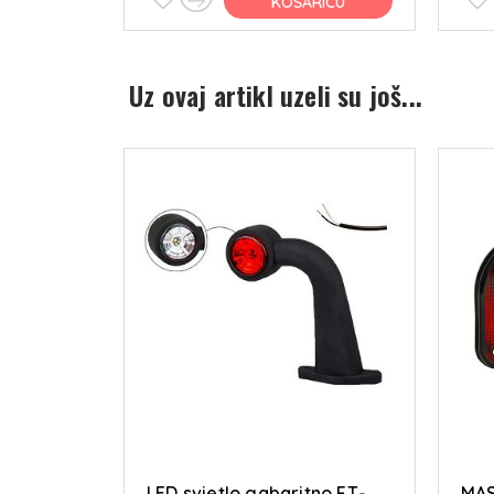
RICU
KOŠARICU
Uz ovaj artikl uzeli su još...
T 60-255
LED svjetlo gabaritno FT-
MAS