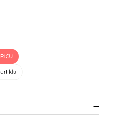
RICU
 artiklu