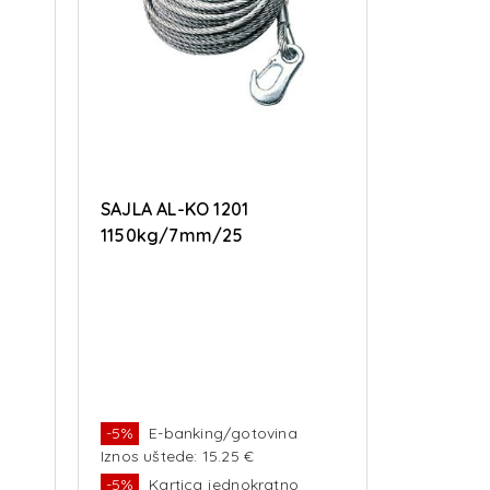
SAJLA AL-KO 1201
1150kg/7mm/25
-5%
E-banking/gotovina
Iznos uštede: 15.25 €
-5%
Kartica jednokratno