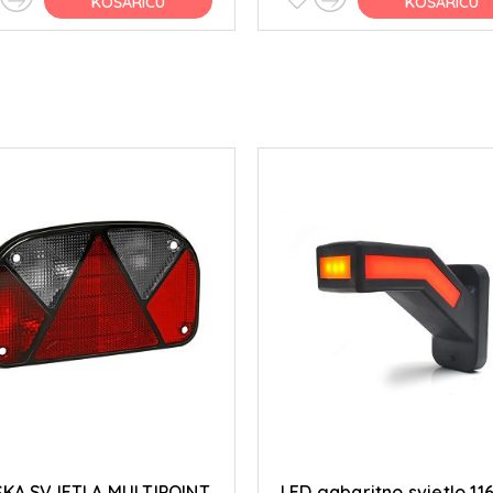
KOŠARICU
KOŠARICU
KA SVJETLA MULTIPOINT
LED gabaritno svjetlo 11