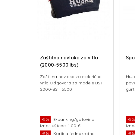
Zaštitna navlaka za vitlo
Spoj
(2000-5500 lbs)
Zaštitna navlaka za električno
Husa
vitlo Odgovara za modele BST
pove
2000-BST 5500
gurt
-5%
E-banking/gotovina
-5
Iznos uštede: 1.00 €
Izno
-5%
Kartica jednokratno
-5