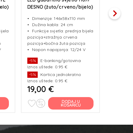
elo)
DESNO (žuto/crveno/bijelo)
NEON EFFECT
m
Dimenzije: 146x58x110 mm
Dužina kabla: 24 cm
ijela
Funkcije svjetla: prednja bijela
pozicija+stražnja crvena
a
pozicija+bočna žuta pozicija
V
Napon napajanja: 12/24 V
-5%
E-banking/gotovina
-5%
E-b
Iznos uštede: 0.95 €
Iznos ušted
-5%
Kartica jednokratno
-5%
Kar
Iznos uštede: 0.95 €
Iznos ušted
19,00 €
23,00
DODAJ U
KOŠARICU