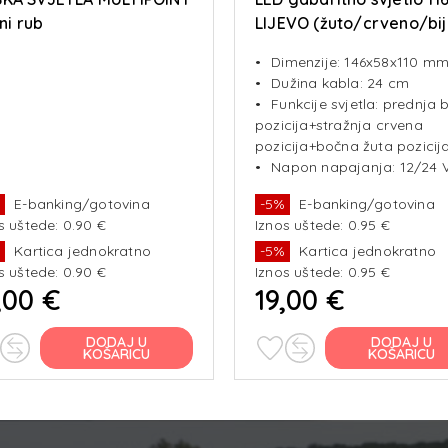
rni rub
LIJEVO (žuto/crveno/bij
NEON EFFECT
Dimenzije: 146x58x110 m
Dužina kabla: 24 cm
Funkcije svjetla: prednja b
pozicija+stražnja crvena
pozicija+bočna žuta pozicij
Napon napajanja: 12/24 
%
E-banking/gotovina
-5%
E-banking/gotovina
s uštede: 0.90 €
Iznos uštede: 0.95 €
%
Kartica jednokratno
-5%
Kartica jednokratno
s uštede: 0.90 €
Iznos uštede: 0.95 €
,00 €
19,00 €
DODAJ U
DODAJ U
KOŠARICU
KOŠARICU