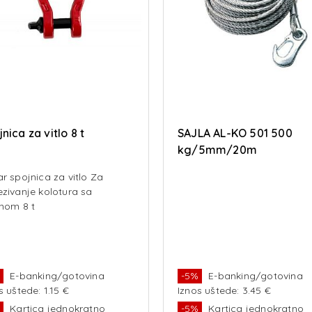
nica za vitlo 8 t
SAJLA AL-KO 501 500
kg/5mm/20m
r spojnica za vitlo Za
zivanje kolotura sa
nom 8 t
%
E-banking/gotovina
-5%
E-banking/gotovina
s uštede: 1.15 €
Iznos uštede: 3.45 €
%
Kartica jednokratno
-5%
Kartica jednokratno