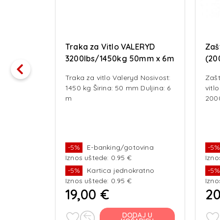
za sajle
Traka za Vitlo VALERYD
Zaš
e
3200lbs/1450kg 50mm x 6m
(20
djelu sile
Traka za vitlo Valeryd Nosivost:
Zašt
a vitla do
1450 kg Širina: 50 mm Duljina: 6
vitl
e i do
m
200
ksimalno
malna
m
tla
vina
-5%
E-banking/gotovina
-5
 cm x 14,5
Iznos uštede: 0.95 €
Izno
ratno
-5%
Kartica jednokratno
-5
Iznos uštede: 0.95 €
Izno
19,00 €
20
J U
DODAJ U