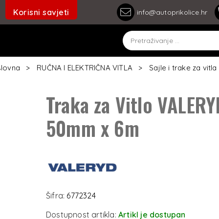
Korisni savjeti
info@autoprikolice.hr
lovna
RUČNA I ELEKTRIČNA VITLA
Sajle i trake za vitla
Traka za Vitlo VALER
50mm x 6m
Šifra:
6772324
Dostupnost artikla:
Artikl je dostupan