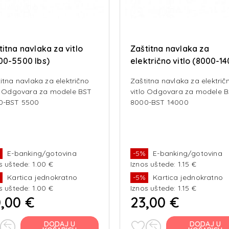
titna navlaka za vitlo
Zaštitna navlaka za
00-5500 lbs)
električno vitlo (8000-1
lbs)
itna navlaka za električno
Zaštitna navlaka za električ
o Odgovara za modele BST
vitlo Odgovara za modele 
0-BST 5500
8000-BST 14000
%
E-banking/gotovina
-5%
E-banking/gotovina
s uštede: 1.00 €
Iznos uštede: 1.15 €
%
Kartica jednokratno
-5%
Kartica jednokratno
s uštede: 1.00 €
Iznos uštede: 1.15 €
,00 €
23,00 €
DODAJ U
DODAJ U