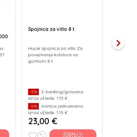
Spojnica za vitlo 8 t
Kolotur za
4000
do 11,5 
no
Husar spojnica za vitlo Za
Kolotur 4T
BST
povezivanje kolotura sa
kod izvlač
gurtnom 8 t
11,5 mm pr
4000kg vu
opterećen
debljina s
Udvostruču
-5%
E-banking/gotovina
-5%
E-b
Dimenzije:
Iznos uštede: 1.15 €
Iznos ušte
cm
-5%
Kartica jednokratno
-5%
Kar
Iznos uštede: 1.15 €
Iznos ušte
23,00 €
27,00
DODAJ U