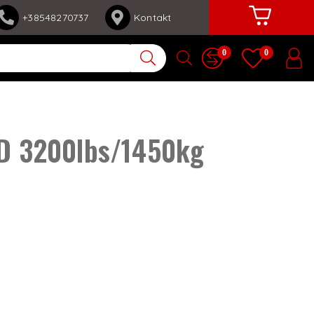
+38548270737
Kontakt
0
0
YD 3200lbs/1450kg