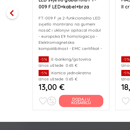
009 F LED+kabel+brza
II c
spojnica (L/D)
FT-009 F je 2-funkcionalno LED
svjetlo montirano na gumeni
nosač i uklonjivi opitacal modul
- europska E9 homologacija -
Elektromagnetska
kompatibilnost - EMC certifikat -
otpornost na udarce -
vina
-5%
E-banking/gotovina
-5
integrirani kabel 2x0,75 mm - 2
Iznos uštede: 0.65 €
Izno
Funkci
ratno
-5%
Kartica jednokratno
-5
Iznos uštede: 0.65 €
Izno
13,00 €
18
J U
DODAJ U
RICU
KOŠARICU