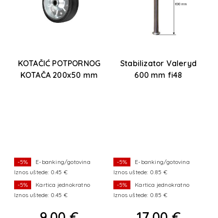
9-
KOTAČIĆ POTPORNOG
Stabilizator Valeryd
KOTAČA 200x50 mm
600 mm fi48
-5%
E-banking/gotovina
-5%
E-banking/gotovina
Iznos uštede: 0.45 €
Iznos uštede: 0.85 €
Iz
-5%
Kartica jednokratno
-5%
Kartica jednokratno
Iznos uštede: 0.45 €
Iznos uštede: 0.85 €
Iz
9,00 €
17,00 €