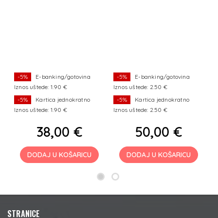
-5%
E-banking/gotovina
-5%
E-banking/gotovina
Iznos uštede: 1.90 €
Iznos uštede: 2.50 €
I
-5%
Kartica jednokratno
-5%
Kartica jednokratno
Iznos uštede: 1.90 €
Iznos uštede: 2.50 €
I
38,00 €
50,00 €
DODAJ U KOŠARICU
DODAJ U KOŠARICU
STRANICE