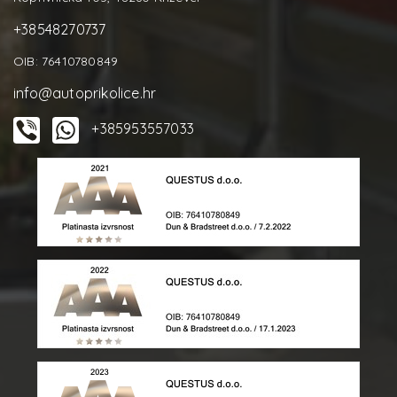
+38548270737
OIB: 76410780849
info@autoprikolice.hr
+385953557033