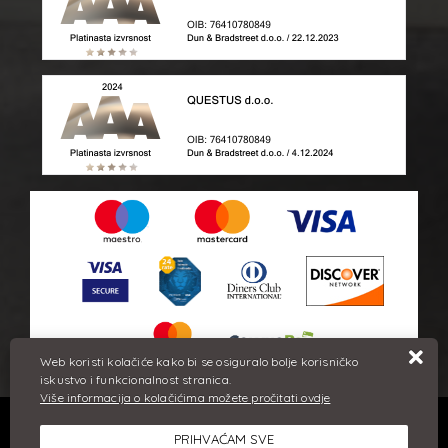
Web koristi kolačiće kako bi se osiguralo bolje korisničko
iskustvo i funkcionalnost stranica.
Više informacija o kolačićima možete pročitati ovdje
Sve cijene iskazane su u eurima i uključuju PDV. Trudimo se dati
PRIHVAĆAM SVE
što bolji i točniji opis i sliku. Unatoč tome, ne možemo