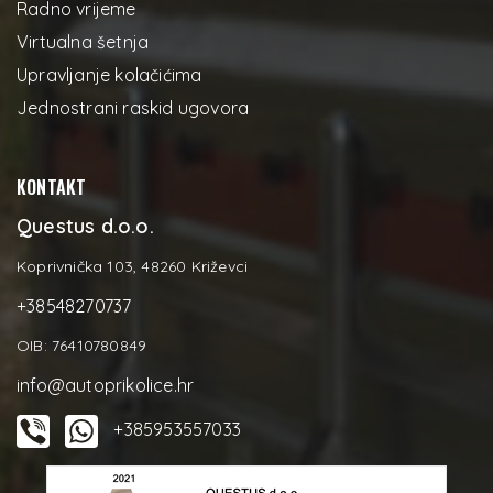
Radno vrijeme
Virtualna šetnja
Upravljanje kolačićima
Jednostrani raskid ugovora
KONTAKT
Questus d.o.o.
Koprivnička 103, 48260 Križevci
+38548270737
OIB: 76410780849
info@autoprikolice.hr
+385953557033