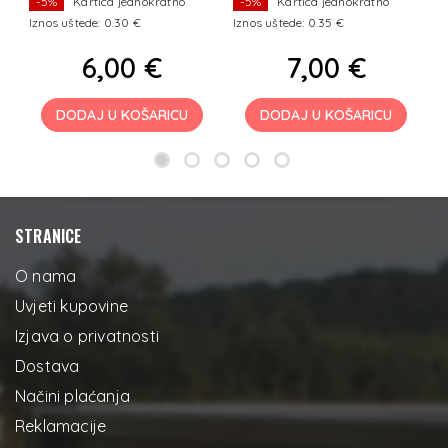
-5%
Kartica jednokratno
-5%
Kartica jednokratno
Iznos uštede: 0.30 €
Iznos uštede: 0.35 €
I
6,00 €
7,00 €
DODAJ U KOŠARICU
DODAJ U KOŠARICU
STRANICE
O nama
Uvjeti kupovine
Izjava o privatnosti
Dostava
Načini plaćanja
Reklamacije