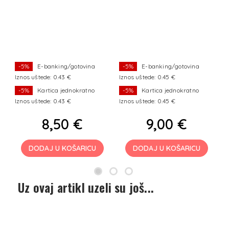
ta
r
-5%
E-banking/gotovina
-5%
E-banking/gotovina
Iznos uštede: 0.43 €
Iznos uštede: 0.45 €
Iz
-5%
Kartica jednokratno
-5%
Kartica jednokratno
Iznos uštede: 0.43 €
Iznos uštede: 0.45 €
Iz
8,50 €
9,00 €
DODAJ U KOŠARICU
DODAJ U KOŠARICU
Uz ovaj artikl uzeli su još...