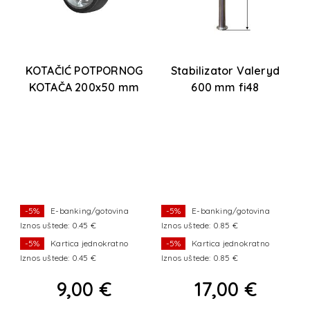
9-
KOTAČIĆ POTPORNOG
Stabilizator Valeryd
KOTAČA 200x50 mm
600 mm fi48
-5%
E-banking/gotovina
-5%
E-banking/gotovina
Iznos uštede: 0.45 €
Iznos uštede: 0.85 €
I
-5%
Kartica jednokratno
-5%
Kartica jednokratno
Iznos uštede: 0.45 €
Iznos uštede: 0.85 €
I
9,00 €
17,00 €