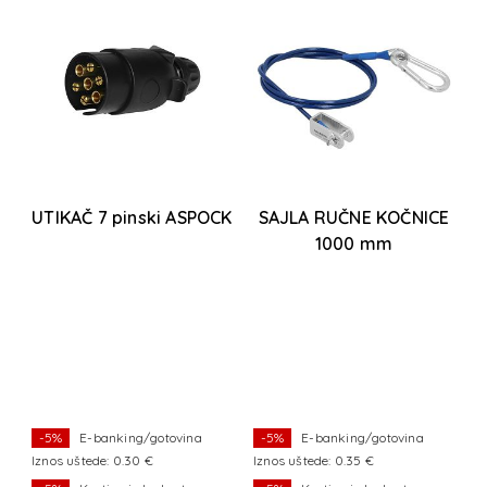
UTIKAČ 7 pinski ASPOCK
SAJLA RUČNE KOČNICE
1000 mm
F
js
-5%
E-banking/gotovina
-5%
E-banking/gotovina
Iznos uštede: 0.30 €
Iznos uštede: 0.35 €
I