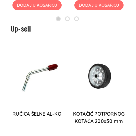
DODAJ U KOŠARICU
DODAJ U KOŠARICU
Up-sell
E
RUČICA ŠELNE AL-KO
KOTAČIĆ POTPORNOG
O
KOTAČA 200x50 mm
K