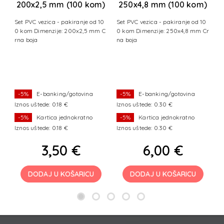
200x2,5 mm (100 kom)
250x4,8 mm (100 kom)
crna
crna
Set PVC vezica - pakiranje od 10
Set PVC vezica - pakiranje od 10
0 kom Dimenzije: 200x2,5 mm C
0 kom Dimenzije: 250x4,8 mm Cr
rna boja
na boja
-5%
E-banking/gotovina
-5%
E-banking/gotovina
Iznos uštede: 0.18 €
Iznos uštede: 0.30 €
I
-5%
Kartica jednokratno
-5%
Kartica jednokratno
Iznos uštede: 0.18 €
Iznos uštede: 0.30 €
I
3,50 €
6,00 €
DODAJ U KOŠARICU
DODAJ U KOŠARICU