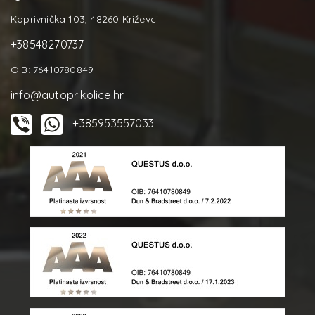
Koprivnička 103, 48260 Križevci
+38548270737
OIB: 76410780849
info@autoprikolice.hr
+385953557033