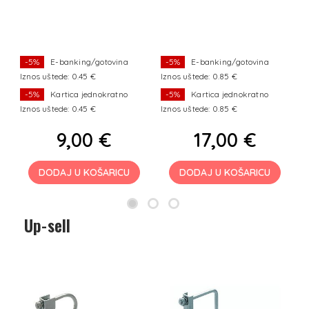
-5%
E-banking/gotovina
-5%
E-banking/gotovina
Iznos uštede: 0.45 €
Iznos uštede: 0.85 €
Iz
-5%
Kartica jednokratno
-5%
Kartica jednokratno
Iznos uštede: 0.45 €
Iznos uštede: 0.85 €
Iz
9,00 €
17,00 €
DODAJ U KOŠARICU
DODAJ U KOŠARICU
Up-sell