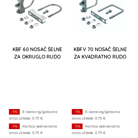
KBF 60 NOSAČ ŠELNE
KBFV 70 NOSAČ ŠELNE
ZA OKRUGLO RUDO
ZA KVADRATNO RUDO
Še
za
-5%
E-banking/gotovina
-5%
E-banking/gotovina
Iznos uštede: 0.75 €
Iznos uštede: 0.75 €
Iz
-5%
Kartica jednokratno
-5%
Kartica jednokratno
Iznos uštede: 0.75 €
Iznos uštede: 0.75 €
Iz